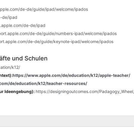
.apple.com/de-de/guide/ipad/welcome/ipados
e-de/ipad
t.apple.com/de-de/ipad
pport.apple.com/de-de/guide/numbers-ipad/welcome/ipados
port.apple.com/de-de/guide/keynote-ipad/welcome/ipados
räfte und Schulen
ation/k12/
ntext):
https://www.apple.com/de/education/k12/apple-teacher/
.com/de/education/k12/teacher-resources/
ur Ideengebung):
https://designingoutcomes.com/Padagogy_Wheel
er iPads und MDM-Lizenzen sowie DEP-Registrierung