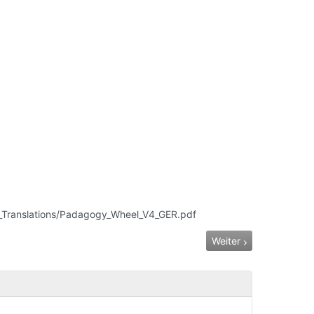
_Translations/Padagogy_Wheel_V4_GER.pdf
Nächster Beitrag: kle
Weiter