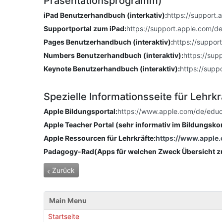
Präsentationsprogramm)
iPad Benutzerhandbuch (interkativ):
https://support
Supportportal zum iPad:
https://support.apple.com/d
Pages Benutzerhandbuch (interaktiv):
https://suppor
Numbers Benutzerhandbuch (interaktiv):
https://su
Keynote Benutzerhandbuch (interaktiv):
https://sup
Spezielle Informationsseite für Lehrk
Apple Bildungsportal:
https://www.apple.com/de/educ
Apple Teacher Portal (sehr informativ im Bildungsko
Apple Ressourcen für Lehrkräfte:
https://www.apple
Padagogy-Rad(Apps für welchen Zweck Übersicht z
Vorheriger Beitrag: Informationen zur Beschaffung d
Zurück
Main Menu
Startseite