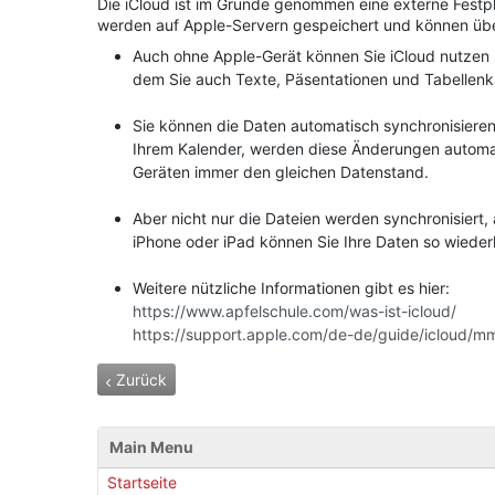
Die iCloud ist im Grunde genommen eine externe Festpla
werden auf Apple-Servern gespeichert und können übe
Auch ohne Apple-Gerät können Sie iCloud nutzen un
dem Sie auch Texte, Päsentationen und Tabellenka
Sie können die Daten automatisch synchronisieren.
Ihrem Kalender, werden diese Änderungen automat
Geräten immer den gleichen Datenstand.
Aber nicht nur die Dateien werden synchronisiert
iPhone oder iPad können Sie Ihre Daten so wiederh
Weitere nützliche Informationen gibt es hier:
https://www.apfelschule.com/was-ist-icloud/
https://support.apple.com/de-de/guide/icloud/m
Vorheriger Beitrag: Kompatibilität des Apple Pencil
Zurück
Main Menu
Startseite