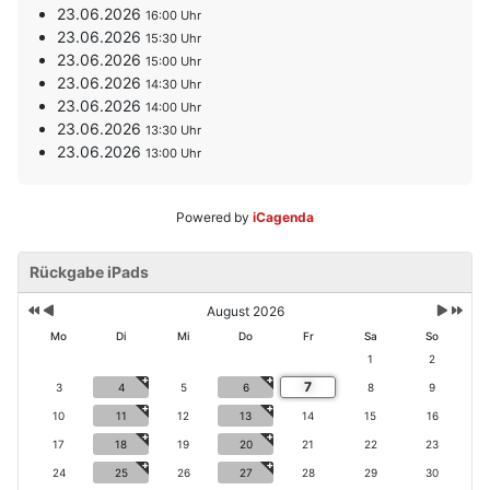
23.06.2026
16:00
23.06.2026
15:30
23.06.2026
15:00
23.06.2026
14:30
23.06.2026
14:00
23.06.2026
13:30
23.06.2026
13:00
Powered by
iCagenda
V
V
N
N
o
Rückgabe iPads
o
ä
ä
r
r
c
c
h
h
h
h
August 2026
e
e
s
s
Mo
Di
Mi
Do
Fr
Sa
So
ri
r
t
t
1
2
g
i
e
e
7
e
g
3
4
5
6
8
9
s
s
s
e
M
J
10
11
12
13
14
15
16
J
r
o
a
17
18
19
20
21
22
23
a
M
n
h
h
o
a
r
24
25
26
27
28
29
30
r
n
t