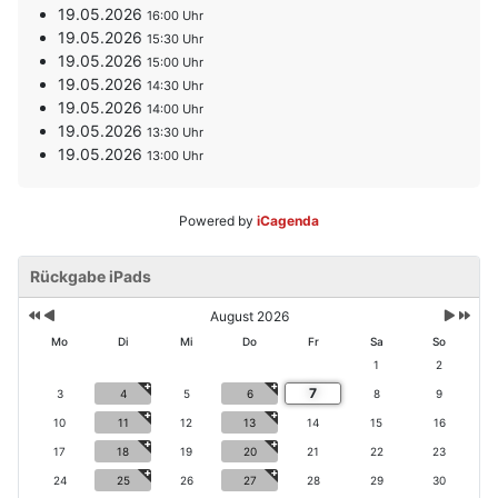
19.05.2026
16:00
19.05.2026
15:30
19.05.2026
15:00
19.05.2026
14:30
19.05.2026
14:00
19.05.2026
13:30
19.05.2026
13:00
Powered by
iCagenda
V
V
N
N
o
Rückgabe iPads
o
ä
ä
r
r
c
c
h
h
h
h
August 2026
e
e
s
s
Mo
Di
Mi
Do
Fr
Sa
So
ri
r
t
t
1
2
g
i
e
e
7
e
g
3
4
5
6
8
9
s
s
s
e
M
J
10
11
12
13
14
15
16
J
r
o
a
17
18
19
20
21
22
23
a
M
n
h
h
o
a
r
24
25
26
27
28
29
30
r
n
t