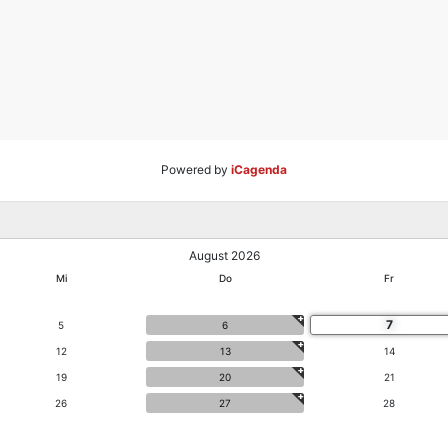
Powered by
iCagenda
August 2026
Mi
Do
Fr
7
5
6
12
13
14
19
20
21
26
27
28