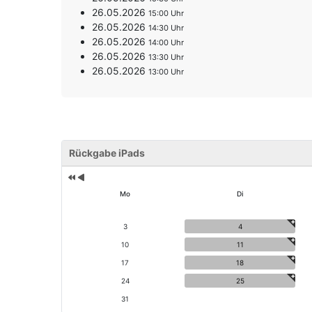
26.05.2026
15:00
26.05.2026
14:30
26.05.2026
14:00
26.05.2026
13:30
26.05.2026
13:00
V
V
o
Rückgabe iPads
o
r
r
h
h
e
e
Mo
Di
ri
r
g
i
e
g
3
4
s
e
10
11
J
r
17
18
a
M
h
o
24
25
r
n
31
a