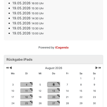
19.05.2026
16:00
19.05.2026
15:30
19.05.2026
15:00
19.05.2026
14:30
19.05.2026
14:00
19.05.2026
13:30
19.05.2026
13:00
Powered by
iCagenda
V
V
N
N
o
Rückgabe iPads
o
ä
ä
r
r
c
c
h
h
h
h
August 2026
e
e
s
s
Mo
Di
Mi
Do
Fr
Sa
So
ri
r
t
t
1
2
g
i
e
e
6
e
g
3
4
5
7
8
9
s
s
s
e
M
J
10
11
12
13
14
15
16
J
r
o
a
17
18
19
20
21
22
23
a
M
n
h
h
o
a
r
24
25
26
27
28
29
30
r
n
t