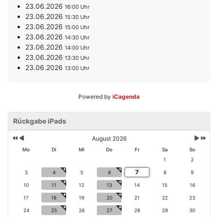
23.06.2026
16:00
23.06.2026
15:30
23.06.2026
15:00
23.06.2026
14:30
23.06.2026
14:00
23.06.2026
13:30
23.06.2026
13:00
Powered by
iCagenda
V
V
N
N
o
Rückgabe iPads
o
ä
ä
r
r
c
c
h
h
h
h
August 2026
e
e
s
s
Mo
Di
Mi
Do
Fr
Sa
So
ri
r
t
t
1
2
g
i
e
e
7
e
g
3
4
5
6
8
9
s
s
s
e
M
J
10
11
12
13
14
15
16
J
r
o
a
17
18
19
20
21
22
23
a
M
n
h
h
o
a
r
24
25
26
27
28
29
30
r
n
t