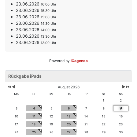
23.06.2026
16:00
23.06.2026
15:30
23.06.2026
15:00
23.06.2026
14:30
23.06.2026
14:00
23.06.2026
13:30
23.06.2026
13:00
Powered by
iCagenda
V
V
N
N
o
Rückgabe iPads
o
ä
ä
r
r
c
c
h
h
h
h
August 2026
e
e
s
s
Mo
Di
Mi
Do
Fr
Sa
So
ri
r
t
t
1
2
g
i
e
e
9
e
g
3
4
5
6
7
8
s
s
s
e
M
J
10
11
12
13
14
15
16
J
r
o
a
17
18
19
20
21
22
23
a
M
n
h
h
o
a
r
24
25
26
27
28
29
30
r
n
t