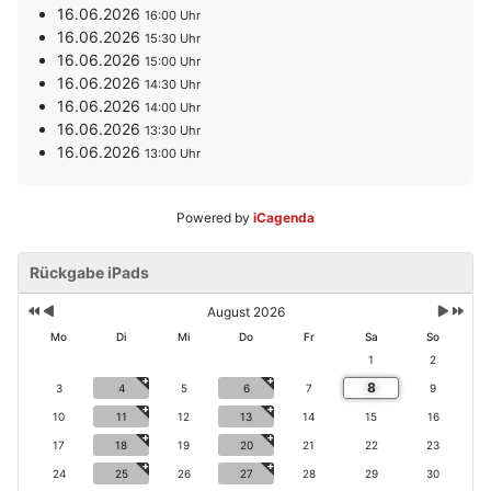
16.06.2026
16:00
16.06.2026
15:30
16.06.2026
15:00
16.06.2026
14:30
16.06.2026
14:00
16.06.2026
13:30
16.06.2026
13:00
Powered by
iCagenda
V
V
N
N
o
Rückgabe iPads
o
ä
ä
r
r
c
c
h
h
h
h
August 2026
e
e
s
s
Mo
Di
Mi
Do
Fr
Sa
So
ri
r
t
t
1
2
g
i
e
e
8
e
g
3
4
5
6
7
9
s
s
s
e
M
J
10
11
12
13
14
15
16
J
r
o
a
17
18
19
20
21
22
23
a
M
n
h
h
o
a
r
24
25
26
27
28
29
30
r
n
t