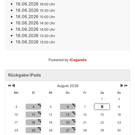
16.06.2026
16:00
16.06.2026
15:30
16.06.2026
15:00
16.06.2026
14:30
16.06.2026
14:00
16.06.2026
13:30
16.06.2026
13:00
Powered by
iCagenda
V
V
N
N
o
Rückgabe iPads
o
ä
ä
r
r
c
c
h
h
h
h
August 2026
e
e
s
s
Mo
Di
Mi
Do
Fr
Sa
So
ri
r
t
t
1
2
g
i
e
e
8
e
g
3
4
5
6
7
9
s
s
s
e
M
J
10
11
12
13
14
15
16
J
r
o
a
17
18
19
20
21
22
23
a
M
n
h
h
o
a
r
24
25
26
27
28
29
30
r
n
t