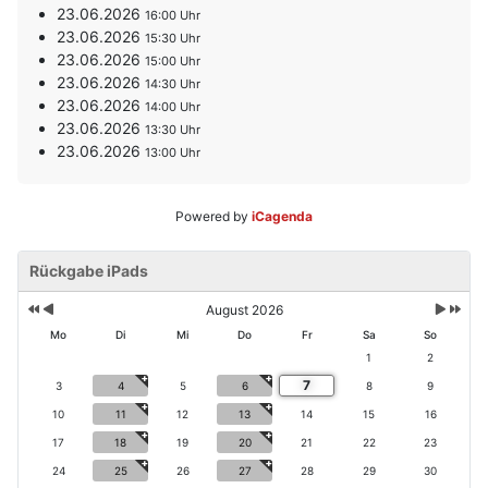
23.06.2026
16:00
23.06.2026
15:30
23.06.2026
15:00
23.06.2026
14:30
23.06.2026
14:00
23.06.2026
13:30
23.06.2026
13:00
Powered by
iCagenda
V
V
N
N
o
Rückgabe iPads
o
ä
ä
r
r
c
c
h
h
h
h
August 2026
e
e
s
s
Mo
Di
Mi
Do
Fr
Sa
So
ri
r
t
t
1
2
g
i
e
e
7
e
g
3
4
5
6
8
9
s
s
s
e
M
J
10
11
12
13
14
15
16
J
r
o
a
17
18
19
20
21
22
23
a
M
n
h
h
o
a
r
24
25
26
27
28
29
30
r
n
t