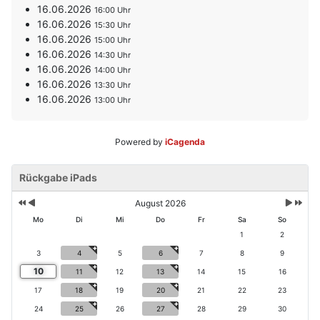
16.06.2026
16:00
16.06.2026
15:30
16.06.2026
15:00
16.06.2026
14:30
16.06.2026
14:00
16.06.2026
13:30
16.06.2026
13:00
Powered by
iCagenda
V
V
N
N
o
Rückgabe iPads
o
ä
ä
r
r
c
c
h
h
h
h
August 2026
e
e
s
s
Mo
Di
Mi
Do
Fr
Sa
So
ri
r
t
t
1
2
g
i
e
e
e
g
3
4
5
6
7
8
9
s
s
s
e
M
J
10
11
12
13
14
15
16
J
r
o
a
17
18
19
20
21
22
23
a
M
n
h
h
o
a
r
24
25
26
27
28
29
30
r
n
t