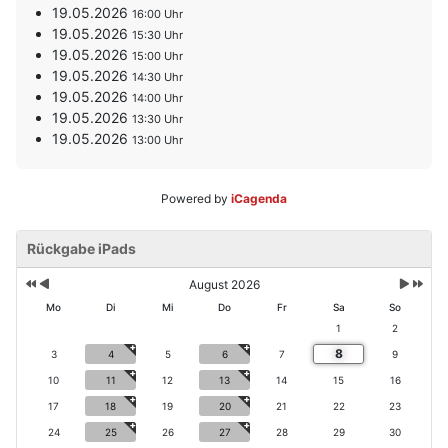
19.05.2026
16:00
19.05.2026
15:30
19.05.2026
15:00
19.05.2026
14:30
19.05.2026
14:00
19.05.2026
13:30
19.05.2026
13:00
Powered by
iCagenda
V
V
N
N
o
Rückgabe iPads
o
ä
ä
r
r
c
c
h
h
h
h
August 2026
e
e
s
s
Mo
Di
Mi
Do
Fr
Sa
So
ri
r
t
t
1
2
g
i
e
e
8
e
g
3
4
5
6
7
9
s
s
s
e
M
J
10
11
12
13
14
15
16
J
r
o
a
17
18
19
20
21
22
23
a
M
n
h
h
o
a
r
24
25
26
27
28
29
30
r
n
t