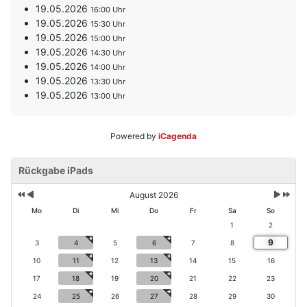
19.05.2026
16:00
19.05.2026
15:30
19.05.2026
15:00
19.05.2026
14:30
19.05.2026
14:00
19.05.2026
13:30
19.05.2026
13:00
Powered by
iCagenda
V
V
N
N
o
Rückgabe iPads
o
ä
ä
r
r
c
c
h
h
h
h
August 2026
e
e
s
s
Mo
Di
Mi
Do
Fr
Sa
So
ri
r
t
t
1
2
g
i
e
e
9
e
g
3
4
5
6
7
8
s
s
s
e
M
J
10
11
12
13
14
15
16
J
r
o
a
17
18
19
20
21
22
23
a
M
n
h
h
o
a
r
24
25
26
27
28
29
30
r
n
t