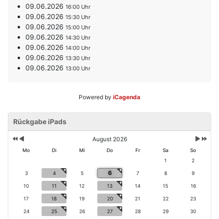
09.06.2026
16:00
09.06.2026
15:30
09.06.2026
15:00
09.06.2026
14:30
09.06.2026
14:00
09.06.2026
13:30
09.06.2026
13:00
Powered by
iCagenda
V
V
N
N
o
Rückgabe iPads
o
ä
ä
r
r
c
c
h
h
h
h
August 2026
e
e
s
s
Mo
Di
Mi
Do
Fr
Sa
So
ri
r
t
t
1
2
g
i
e
e
6
e
g
3
4
5
7
8
9
s
s
s
e
M
J
10
11
12
13
14
15
16
J
r
o
a
17
18
19
20
21
22
23
a
M
n
h
h
o
a
r
24
25
26
27
28
29
30
r
n
t